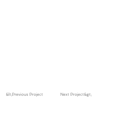
&lt;Previous Project
Next Project&gt;