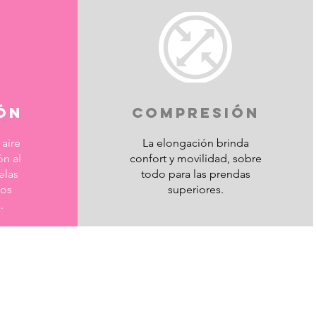
ÓN
COMPRESIÓN
 aire
La elongación brinda
́n al
confort y movilidad, sobre
elas
todo para las prendas
los
superiores.
.