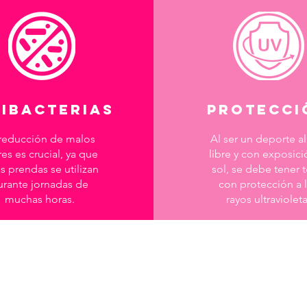
IBACTERIAS
PROTECCI
reducción de malos
Al ser un deporte al
es es crucial, ya que
libre y con exposicio
s prendas se utilizan
sol, se debe tener t
urante jornadas de
con protección a 
muchas horas.
rayos ultravioleta