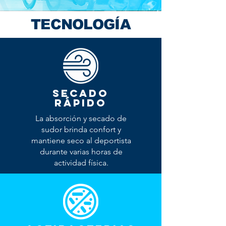
TECNOLOGÍA
SECADO
RÁPIDO
La absorción y secado de
sudor brinda confort y
mantiene seco al deportista
durante varias horas de
actividad física.