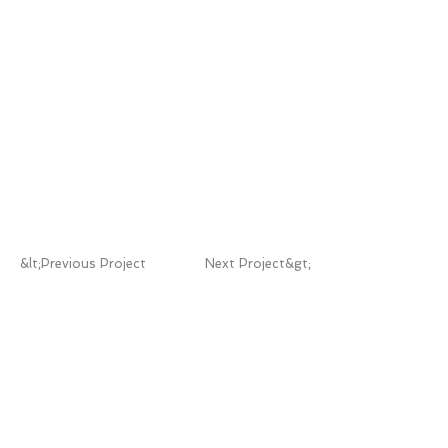
&lt;Previous Project
Next Project&gt;