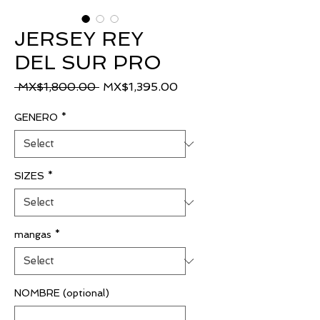
JERSEY REY
DEL SUR PRO
Regular
Sale
 MX$1,800.00 
MX$1,395.00
Price
Price
GENERO
*
SIZES
*
mangas
*
NOMBRE (optional)